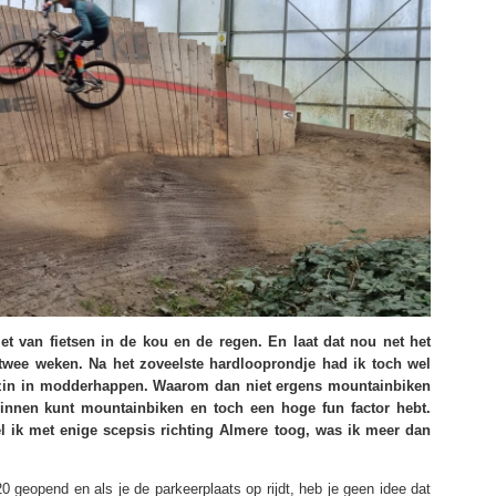
 van fietsen in de kou en de regen. En laat dat nou net het
 twee weken. Na het zoveelste hardlooprondje had ik toch wel
n zin in modderhappen. Waarom dan niet ergens mountainbiken
innen kunt mountainbiken en toch een hoge fun factor hebt.
l ik met enige scepsis richting Almere toog, was ik meer dan
 geopend en als je de parkeerplaats op rijdt, heb je geen idee dat