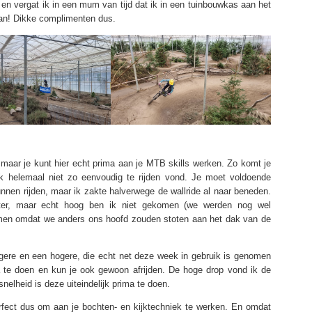
in en vergat ik in een mum van tijd dat ik in een tuinbouwkas aan het
an! Dikke complimenten dus.
maar je kunt hier echt prima aan je MTB skills werken. Zo komt je
 ik helemaal niet zo eenvoudig te rijden vond. Je moet voldoende
nnen rijden, maar ik zakte halverwege de wallride al naar beneden.
eter, maar echt hoog ben ik niet gekomen (we werden nog wel
omen omdat we anders ons hoofd zouden stoten aan het dak van de
agere en een hogere, die echt net deze week in gebruik is genomen
a te doen en kun je ook gewoon afrijden. De hoge drop vond ik de
nelheid is deze uiteindelijk prima te doen.
erfect dus om aan je bochten- en kijktechniek te werken. En omdat