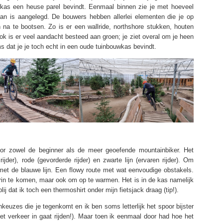
wkas een heuse parel bevindt. Eenmaal binnen zie je met hoeveel
aan is aangelegd. De bouwers hebben allerlei elementen die je op
n na te bootsen. Zo is er een wallride, northshore stukken, houten
k is er veel aandacht besteed aan groen; je ziet overal om je heen
s dat je je toch echt in een oude tuinbouwkas bevindt.
voor zowel de beginner als de meer geoefende mountainbiker. Het
der), rode (gevorderde rijder) en zwarte lijn (ervaren rijder). Om
met de blauwe lijn. Een flowy route met wat eenvoudige obstakels.
 erin te komen, maar ook om op te warmen. Het is in de kas namelijk
ij dat ik toch een thermoshirt onder mijn fietsjack draag (tip!).
jnkeuzes die je tegenkomt en ik ben soms letterlijk het spoor bijster
et verkeer in gaat rijden!). Maar toen ik eenmaal door had hoe het