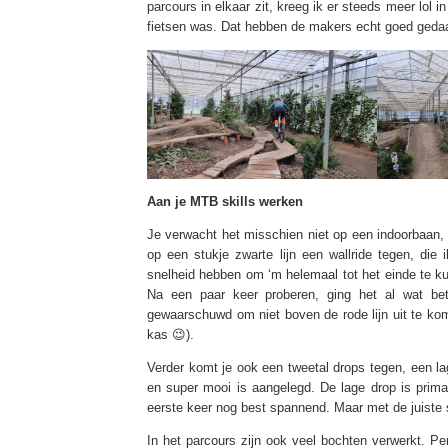
parcours in elkaar zit, kreeg ik er steeds meer lol 
fietsen was. Dat hebben de makers echt goed geda
Aan je MTB skills werken
Je verwacht het misschien niet op een indoorbaan, 
op een stukje zwarte lijn een wallride tegen, die
snelheid hebben om ‘m helemaal tot het einde te ku
Na een paar keer proberen, ging het al wat b
gewaarschuwd om niet boven de rode lijn uit te k
kas 😉).
Verder komt je ook een tweetal drops tegen, een l
en super mooi is aangelegd. De lage drop is prim
eerste keer nog best spannend. Maar met de juiste s
In het parcours zijn ook veel bochten verwerkt. P