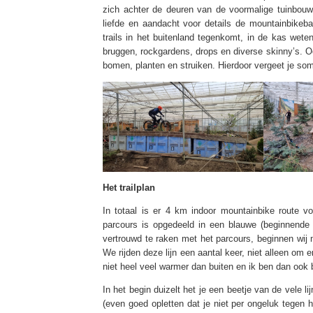
zich achter de deuren van de voormalige tuinbou
liefde en aandacht voor details de mountainbikeb
trails in het buitenland tegenkomt, in de kas wete
bruggen, rockgardens, drops en diverse skinny’s. Oo
bomen, planten en struiken. Hierdoor vergeet je som
Het trailplan
In totaal is er 4 km indoor mountainbike route 
parcours is opgedeeld in een blauwe (beginnende rij
vertrouwd te raken met het parcours, beginnen wij 
We rijden deze lijn een aantal keer, niet alleen om
niet heel veel warmer dan buiten en ik ben dan ook bl
In het begin duizelt het je een beetje van de vele li
(even goed opletten dat je niet per ongeluk tegen h