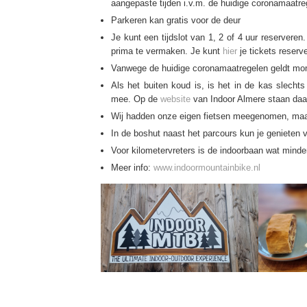
aangepaste tijden i.v.m. de huidige coronamaatre
Parkeren kan gratis voor de deur
Je kunt een tijdslot van 1, 2 of 4 uur reservere
prima te vermaken. Je kunt
hier
je tickets reserv
Vanwege de huidige coronamaatregelen geldt mo
Als het buiten koud is, is het in de kas slecht
mee. Op de
website
van Indoor Almere staan daar
Wij hadden onze eigen fietsen meegenomen, maar 
In de boshut naast het parcours kun je genieten v
Voor kilometervreters is de indoorbaan wat minder
Meer info:
www.indoormountainbike.nl