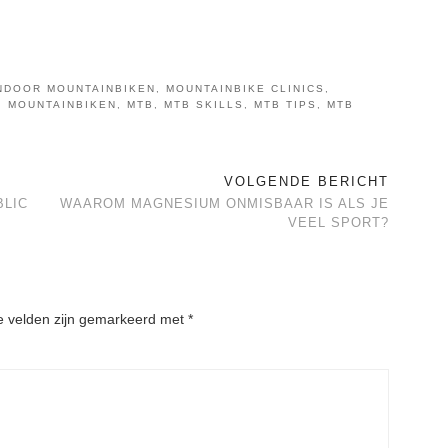
NDOOR MOUNTAINBIKEN
,
MOUNTAINBIKE CLINICS
,
,
MOUNTAINBIKEN
,
MTB
,
MTB SKILLS
,
MTB TIPS
,
MTB
VOLGENDE BERICHT
BLIC
WAAROM MAGNESIUM ONMISBAAR IS ALS JE
VEEL SPORT?
e velden zijn gemarkeerd met
*