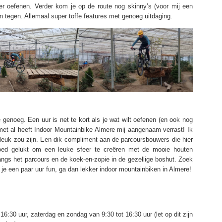
ker oefenen. Verder kom je op de route nog skinny’s (voor mij een
 tegen. Allemaal super toffe features met genoeg uitdaging.
enoeg. Een uur is net te kort als je wat wilt oefenen (en ook nog
 met al heeft Indoor Mountainbike Almere mij aangenaam verrast! Ik
leuk zou zijn. Een dik compliment aan de parcoursbouwers die hier
oed gelukt om een leuke sfeer te creëren met de mooie houten
langs het parcours en de koek-en-zopie in de gezellige boshut. Zoek
l je een paar uur fun, ga dan lekker indoor mountainbiken in Almere!
16:30 uur, zaterdag en zondag van 9:30 tot 16:30 uur (let op dit zijn