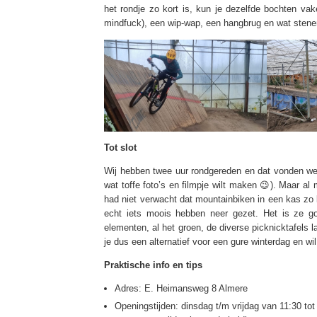
het rondje zo kort is, kun je dezelfde bochten va
mindfuck), een wip-wap, een hangbrug en wat stenen
Tot slot
Wij hebben twee uur rondgereden en dat vonden we g
wat toffe foto’s en filmpje wilt maken 😉). Maar al
had niet verwacht dat mountainbiken in een kas zo 
echt iets moois hebben neer gezet. Het is ze g
elementen, al het groen, de diverse picknicktafels 
je dus een alternatief voor een gure winterdag en wi
Praktische info en tips
Adres: E. Heimansweg 8 Almere
Openingstijden: dinsdag t/m vrijdag van 11:30 tot 