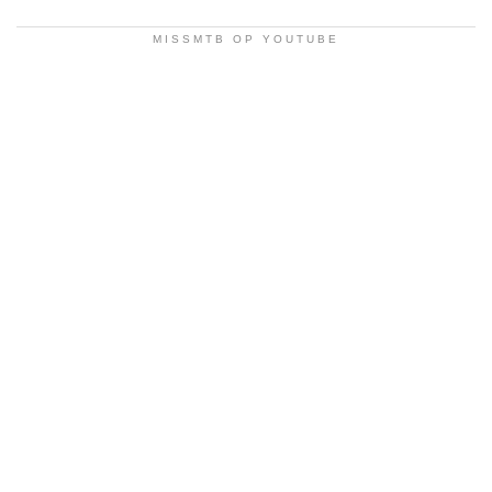
MISSMTB OP YOUTUBE