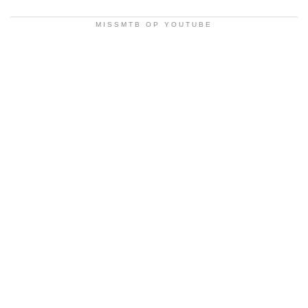
MISSMTB OP YOUTUBE