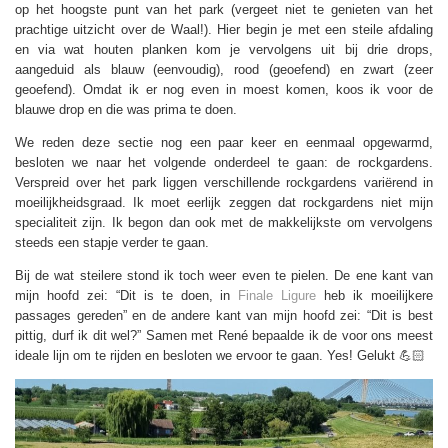
op het hoogste punt van het park (vergeet niet te genieten van het
prachtige uitzicht over de Waal!). Hier begin je met een steile afdaling
en via wat houten planken kom je vervolgens uit bij drie drops,
aangeduid als blauw (eenvoudig), rood (geoefend) en zwart (zeer
geoefend). Omdat ik er nog even in moest komen, koos ik voor de
blauwe drop en die was prima te doen.
We reden deze sectie nog een paar keer en eenmaal opgewarmd,
besloten we naar het volgende onderdeel te gaan: de rockgardens.
Verspreid over het park liggen verschillende rockgardens variërend in
moeilijkheidsgraad. Ik moet eerlijk zeggen dat rockgardens niet mijn
specialiteit zijn. Ik begon dan ook met de makkelijkste om vervolgens
steeds een stapje verder te gaan.
Bij de wat steilere stond ik toch weer even te pielen. De ene kant van
mijn hoofd zei: “Dit is te doen, in
Finale Ligure
heb ik moeilijkere
passages gereden” en de andere kant van mijn hoofd zei: “Dit is best
pittig, durf ik dit wel?” Samen met René bepaalde ik de voor ons meest
ideale lijn om te rijden en besloten we ervoor te gaan. Yes! Gelukt 💪🏻