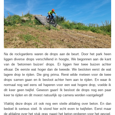
Na de rockgardens waren de drops aan de beurt. Door het park heen
liggen diverse drops verschillend in hoogte, We begonnen aan de kant
van de ‘betonnen buizen’ drops. Er liggen hier twee buizen achter
elkaar. De eerste wat hoger dan de tweede. We besloten eerst de wat
lagere drop te rijden. Die ging prima. René wilde meteen voor de twee
drops samen gaan en ik besloot achter hem aan te rijden. En waar ik
normaal nog wel eens wil haperen voor een wat hogere drop, voelde ik
dit keer geen twijfel. Gewoon gaan! Ik besloot de drops nog een paar
keer te rijden en dit moest natuurlijk op camera worden vastgelegd!
Vlakbij deze drops zit ook nog een steile afdaling over beton. En dan
bedoel ik serieus steil. Ik stond hier echt even te twijfelen. Eerst maar
de afdaling over het stuk gras naast het beton proberen voor het gevoel.