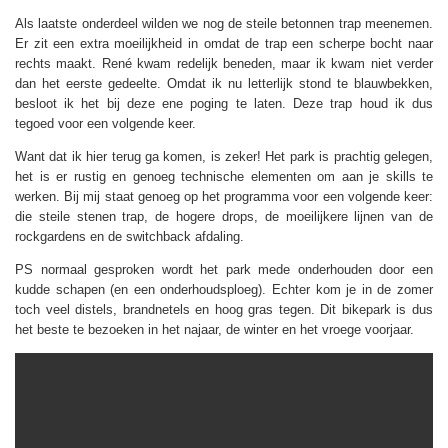
Als laatste onderdeel wilden we nog de steile betonnen trap meenemen.
Er zit een extra moeilijkheid in omdat de trap een scherpe bocht naar
rechts maakt. René kwam redelijk beneden, maar ik kwam niet verder
dan het eerste gedeelte. Omdat ik nu letterlijk stond te blauwbekken,
besloot ik het bij deze ene poging te laten. Deze trap houd ik dus
tegoed voor een volgende keer.
Want dat ik hier terug ga komen, is zeker! Het park is prachtig gelegen,
het is er rustig en genoeg technische elementen om aan je skills te
werken. Bij mij staat genoeg op het programma voor een volgende keer:
die steile stenen trap, de hogere drops, de moeilijkere lijnen van de
rockgardens en de switchback afdaling.
PS normaal gesproken wordt het park mede onderhouden door een
kudde schapen (en een onderhoudsploeg). Echter kom je in de zomer
toch veel distels, brandnetels en hoog gras tegen. Dit bikepark is dus
het beste te bezoeken in het najaar, de winter en het vroege voorjaar.