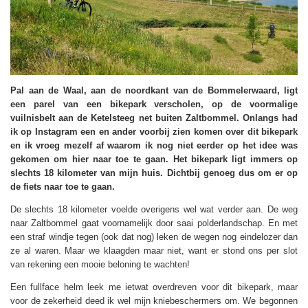
Pal aan de Waal, aan de noordkant van de Bommelerwaard, ligt
een parel van een bikepark verscholen, op de voormalige
vuilnisbelt aan de Ketelsteeg net buiten Zaltbommel. Onlangs had
ik op Instagram een en ander voorbij zien komen over dit bikepark
en ik vroeg mezelf af waarom ik nog niet eerder op het idee was
gekomen om hier naar toe te gaan. Het bikepark ligt immers op
slechts 18 kilometer van mijn huis. Dichtbij genoeg dus om er op
de fiets naar toe te gaan.
De slechts 18 kilometer voelde overigens wel wat verder aan. De weg
naar Zaltbommel gaat voornamelijk door saai polderlandschap. En met
een straf windje tegen (ook dat nog) leken de wegen nog eindelozer dan
ze al waren. Maar we klaagden maar niet, want er stond ons per slot
van rekening een mooie beloning te wachten!
Een fullface helm leek me ietwat overdreven voor dit bikepark, maar
voor de zekerheid deed ik wel mijn kniebeschermers om. We begonnen