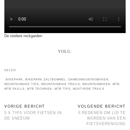
De steilere rockgarden
VOLG:
DELEN:
BIKEPARK
,
BIKEPARK ZALTBOMMEL
,
DAMESMOUNTAINBIKEN
,
MOUNTAINBIKE TIPS
,
MOUNTAINBIKE TRAILS
,
MOUNTAINBIKEN
,
MTB
,
MTB SKILLS
,
MTB TECHNIEK
,
MTB TIPS
,
MUST-RIDE TRAILS
VORIGE BERICHT
VOLGENDE BERICHT
5 X TIPS VOOR FIETSEN IN
5 REDENEN OM LID TE
DE SNEEUW
WORDEN VAN EEN
FIETSVERENIGING