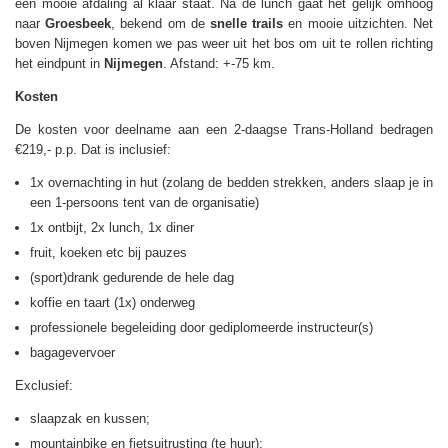
een mooie afdaling al klaar staat. Na de lunch gaat het gelijk omhoog
naar
Groesbeek
, bekend om de
snelle trails
en mooie uitzichten. Net
boven Nijmegen komen we pas weer uit het bos om uit te rollen richting
het eindpunt in
Nijmegen
. Afstand: +-75 km.
Kosten
De kosten voor deelname aan een 2-daagse Trans-Holland bedragen
€219,- p.p. Dat is inclusief:
1x overnachting in hut (zolang de bedden strekken, anders slaap je in
een 1-persoons tent van de organisatie)
1x ontbijt, 2x lunch, 1x diner
fruit, koeken etc bij pauzes
(sport)drank gedurende de hele dag
koffie en taart (1x) onderweg
professionele begeleiding door gediplomeerde instructeur(s)
bagagevervoer
Exclusief:
slaapzak en kussen;
mountainbike en fietsuitrusting (te huur);