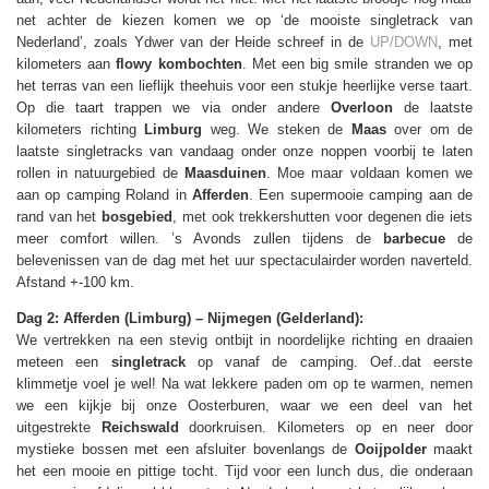
net achter de kiezen komen we op ‘de mooiste singletrack van
Nederland’, zoals Ydwer van der Heide schreef in de
UP/DOWN
, met
kilometers aan
flowy kombochten
. Met een big smile stranden we op
het terras van een lieflijk theehuis voor een stukje heerlijke verse taart.
Op die taart trappen we via onder andere
Overloon
de laatste
kilometers richting
Limburg
weg. We steken de
Maas
over om de
laatste singletracks van vandaag onder onze noppen voorbij te laten
rollen in natuurgebied de
Maasduinen
. Moe maar voldaan komen we
aan op camping Roland in
Afferden
. Een supermooie camping aan de
rand van het
bosgebied
, met ook trekkershutten voor degenen die iets
meer comfort willen. ’s Avonds zullen tijdens de
barbecue
de
belevenissen van de dag met het uur spectaculairder worden naverteld.
Afstand +-100 km.
Dag 2: Afferden (Limburg) – Nijmegen (Gelderland):
We vertrekken na een stevig ontbijt in noordelijke richting en draaien
meteen een
singletrack
op vanaf de camping. Oef..dat eerste
klimmetje voel je wel! Na wat lekkere paden om op te warmen, nemen
we een kijkje bij onze Oosterburen, waar we een deel van het
uitgestrekte
Reichswald
doorkruisen. Kilometers op en neer door
mystieke bossen met een afsluiter bovenlangs de
Ooijpolder
maakt
het een mooie en pittige tocht. Tijd voor een lunch dus, die onderaan