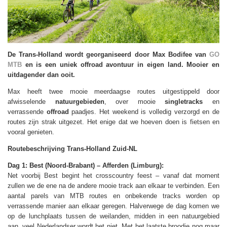
De Trans-Holland wordt georganiseerd door Max Bodifee van
GO
MTB
en is een uniek offroad avontuur in eigen land. Mooier en
uitdagender dan ooit.
Max heeft twee mooie meerdaagse routes uitgestippeld door
afwisselende
natuurgebieden
, over mooie
singletracks
en
verrassende
offroad
paadjes. Het weekend is volledig verzorgd en de
routes zijn strak uitgezet. Het enige dat we hoeven doen is fietsen en
vooral genieten.
Routebeschrijving Trans-Holland Zuid-NL
Dag 1: Best (Noord-Brabant) – Afferden (Limburg):
Net voorbij Best begint het crosscountry feest – vanaf dat moment
zullen we de ene na de andere mooie track aan elkaar te verbinden. Een
aantal parels van MTB routes en onbekende tracks worden op
verrassende manier aan elkaar geregen. Halverwege de dag komen we
op de lunchplaats tussen de weilanden, midden in een natuurgebied
aan, veel Nederlandser wordt het niet. Met het laatste broodje nog maar