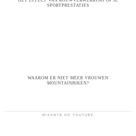
HET EFFECT VAN ROUWVERWERKING OP JE
SPORTPRESTATIES
WAAROM ER NIET MEER VROUWEN
MOUNTAINBIKEN?
MISSMTB OP YOUTUBE