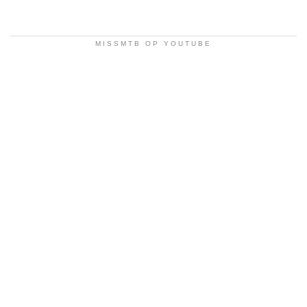
MISSMTB OP YOUTUBE