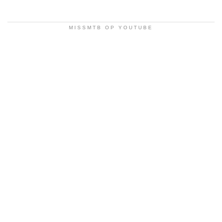
MISSMTB OP YOUTUBE