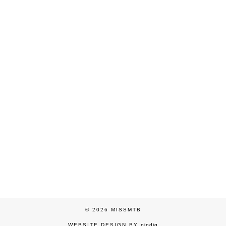
© 2026
MISSMTB
WEBSITE DESIGN BY
pipdig