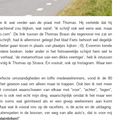
e ik wat verder aan de praat met Thomas. Hij vertelde dat hij
s achteraf zou blijken, wat naïef, “ik schrijf ook wel eens wat, maar
tb.com”. De link tussen de Thomas Braun die tegenover me zat en
chrijft, had ik allerminst gelegd (het blad Fiets behoort wel degelijk
beter gaan lezen in plaats van plaatjes kijken ;-0). Evenmin kende
dere boeken. Ieder ander in het fietswereldje schijnt hem wel te
 verhaal, ‘de metamorfose van een dikke veertiger’, heb ik intussen
volg ik Thomas op Strava. En vooruit, ook op Instagram. Waar een
rfecte omstandigheden en toffe medewielrenners, vond ik de 80
d het gewoon saai om alleen maar te trappen. Ook ben ik niet meer
constant waarschuwen van elkaar met “voor”, “achter”, “tegen”,
n is ook niet echt mijn ding, waarschijnlijk omdat ik het maar een
s soms wat geïrriteerd als er een groep wielrenners aan komt
ar wat ik vooral mis op de racefiets, is de actie en de uitdaging.
itenspelen in de bossen, ver weg van alle auto’s, dat is voor mij
tainbiken!
”