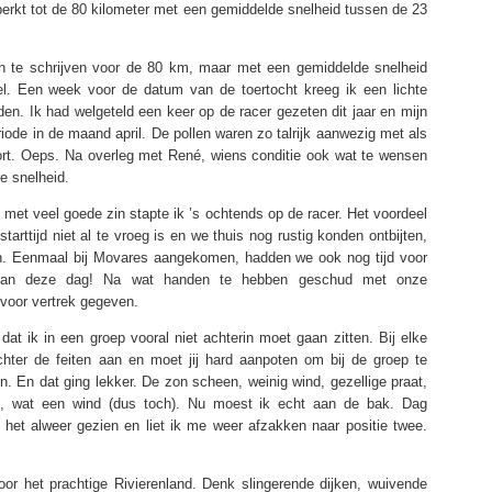
erkt tot de 80 kilometer met een gemiddelde snelheid tussen de 23
in te schrijven voor de 80 km, maar met een gemiddelde snelheid
el. Een week voor de datum van de toertocht kreeg ik een lichte
en. Ik had welgeteld een keer op de racer gezeten dit jaar en mijn
riode in de maand april. De pollen waren zo talrijk aanwezig met als
ort. Oeps. Na overleg met René, wiens conditie ook wat te wensen
e snelheid.
 met veel goede zin stapte ik ’s ochtends op de racer. Het voordeel
tarttijd niet al te vroeg is en we thuis nog rustig konden ontbijten,
n. Eenmaal bij Movares aangekomen, hadden we ook nog tijd voor
 van deze dag! Na wat handen te hebben geschud met onze
 voor vertrek gegeven.
dat ik in een groep vooral niet achterin moet gaan zitten. Bij elke
k achter de feiten aan en moet jij hard aanpoten om bij de groep te
. En dat ging lekker. De zon scheen, weinig wind, gezellige praat,
ng, wat een wind (dus toch). Nu moest ik echt aan de bak. Dag
 het alweer gezien en liet ik me weer afzakken naar positie twee.
oor het prachtige Rivierenland. Denk slingerende dijken, wuivende