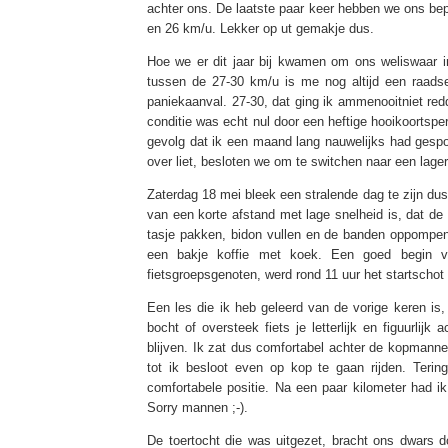
achter ons. De laatste paar keer hebben we ons bep
en 26 km/u. Lekker op ut gemakje dus.
Hoe we er dit jaar bij kwamen om ons weliswaar 
tussen de 27-30 km/u is me nog altijd een raads
paniekaanval. 27-30, dat ging ik ammenooitniet redd
conditie was echt nul door een heftige hooikoortspe
gevolg dat ik een maand lang nauwelijks had gesp
over liet, besloten we om te switchen naar een lager
Zaterdag 18 mei bleek een stralende dag te zijn dus
van een korte afstand met lage snelheid is, dat de s
tasje pakken, bidon vullen en de banden oppompe
een bakje koffie met koek. Een goed begin
fietsgroepsgenoten, werd rond 11 uur het startschot
Een les die ik heb geleerd van de vorige keren is, 
bocht of oversteek fiets je letterlijk en figuurlij
blijven. Ik zat dus comfortabel achter de kopmannen
tot ik besloot even op kop te gaan rijden. Teri
comfortabele positie. Na een paar kilometer had ik
Sorry mannen ;-).
De toertocht die was uitgezet, bracht ons dwars d