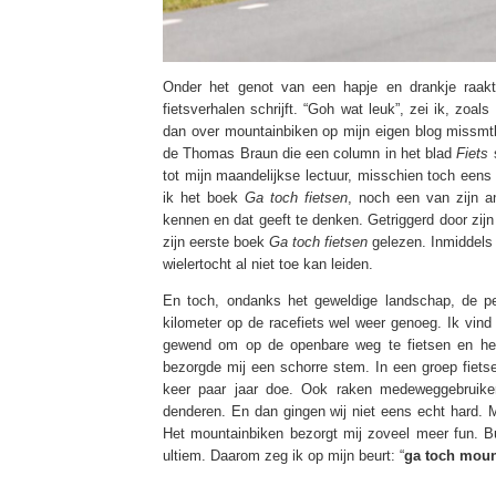
Onder het genot van een hapje en drankje raakt
fietsverhalen schrijft. “Goh wat leuk”, zei ik, zoal
dan over mountainbiken op mijn eigen blog missm
de Thomas Braun die een column in het blad
Fiets
s
tot mijn maandelijkse lectuur, misschien toch eens 
ik het boek
Ga toch fietsen
, noch een van zijn an
kennen en dat geeft te denken. Getriggerd door zijn
zijn eerste boek
Ga toch fietsen
gelezen. Inmiddels 
wielertocht al niet toe kan leiden.
En toch, ondanks het geweldige landschap, de pe
kilometer op de racefiets wel weer genoeg. Ik vin
gewend om op de openbare weg te fietsen en het 
bezorgde mij een schorre stem. In een groep fietse
keer paar jaar doe. Ook raken medeweggebruiker
denderen. En dan gingen wij niet eens echt hard. Ma
Het mountainbiken bezorgt mij zoveel meer fun. Bu
ultiem. Daarom zeg ik op mijn beurt: “
ga toch moun