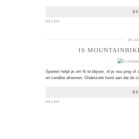
BE
DELEN:
30 J
IS MOUNTAINBIK
Sporten helpt je om fit te blijven, of je nou jong o
en conditie afnemen. Onderzoek toont aan dat de co
BE
DELEN: