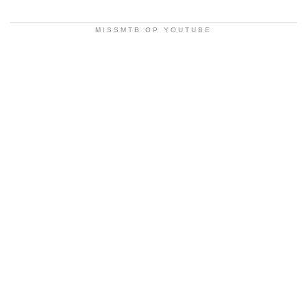
MISSMTB OP YOUTUBE