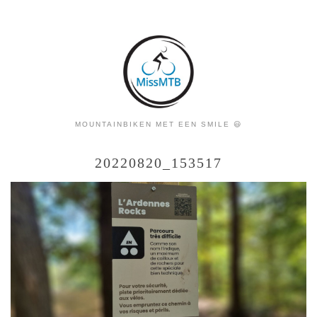
MOUNTAINBIKEN MET EEN SMILE 😃
20220820_153517