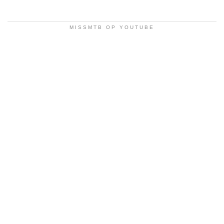
MISSMTB OP YOUTUBE