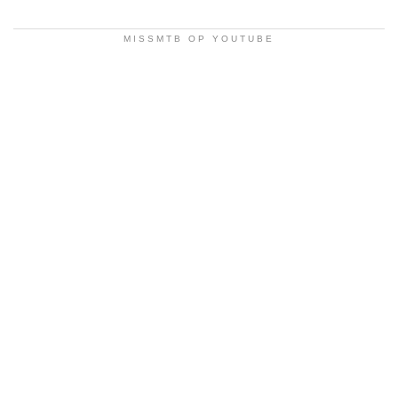
MISSMTB OP YOUTUBE