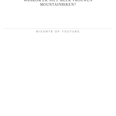
WAAROM ER NIET MEER VROUWEN
MOUNTAINBIKEN?
MISSMTB OP YOUTUBE