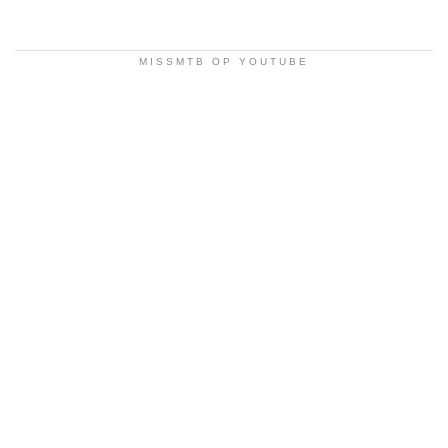
MISSMTB OP YOUTUBE