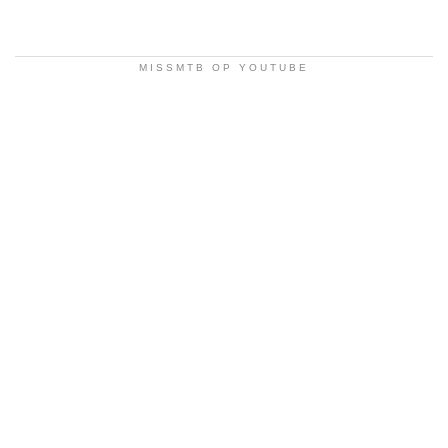
MISSMTB OP YOUTUBE