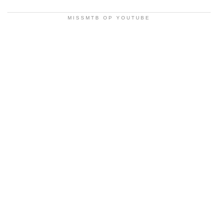
MISSMTB OP YOUTUBE