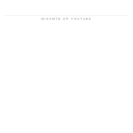
MISSMTB OP YOUTUBE