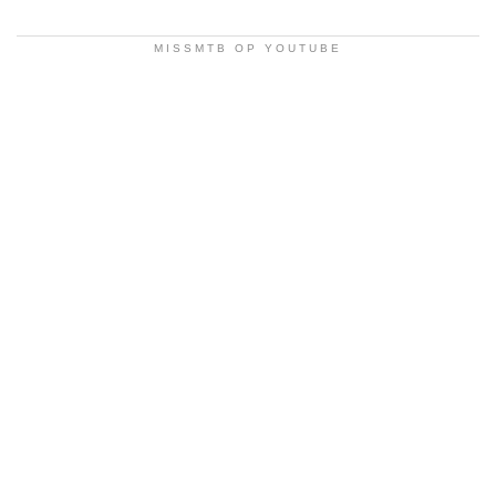
MISSMTB OP YOUTUBE