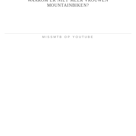
WAAROM ER NIET MEER VROUWEN
MOUNTAINBIKEN?
MISSMTB OP YOUTUBE